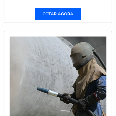
de esgoto, com a Hidro Trevo alcançará precisão com
soluções em limpeza industrial por alta
COTAR AGORA
pressão.DIFERENCIAIS DE HIDROJATEAMENTO EM
REDE DE ESGOTOA Hidro Trevo canaliza sua energia
em proporcionar aos clientes uma estrutura com
investimento constante nas mais altas tecnologias e
estrutura suficiente para atender todas as demandas,
tudo isso para garantir que se tenha hidrojateamento em
rede de esgoto com assertividade.Há muitas maneiras
eficientes de uma empresa demonstrar competência,
excelência e destaque em sua área de atuação. A Hidro
Trevo se mostra referência por ter: Soluções em limpeza
industrial por alta pressão; Métodos padronizados de
trabalho; Equipe de profissionais atualizados e
seriamente treinados; Oficina própria com ferramentas
de excelente qualidade.Sem perder o foco em
hidrojateamento em rede de esgoto, mais do que visar
apenas lucratividade, deve oferecer produtos e serviços