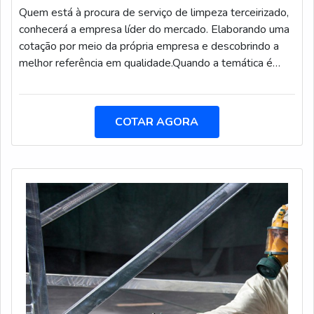
Quem está à procura de serviço de limpeza terceirizado,
conhecerá a empresa líder do mercado. Elaborando uma
cotação por meio da própria empresa e descobrindo a
melhor referência em qualidade.Quando a temática é
serviço de limpeza terceirizado, com os colaboradores da
T & A Transportes o cliente poderá contar assertividade
com comprometimento com o resultado dos clientes.UM
COTAR AGORA
POUCO MAIS SOBRE SERVIÇO DE LIMPEZA
TERCEIRIZADOA T & A Transportes foca seus recursos
em criar aos parceiros uma estrutura com escritório de
alta qualidade onde são realizadas as atividades e sala
de treinamento com materiais sofisticados, tudo isso
para que se tenha serviço de limpeza terceirizado com
precisão.Há muitas maneiras eficientes de uma empresa
demonstrar competência, excelência e destaque em sua
área de atuação. A T & A Transportes se mostra
referência por ter: Melhores soluções para consultoria e
prestação serviços na rotina de manutenção; Foco nos