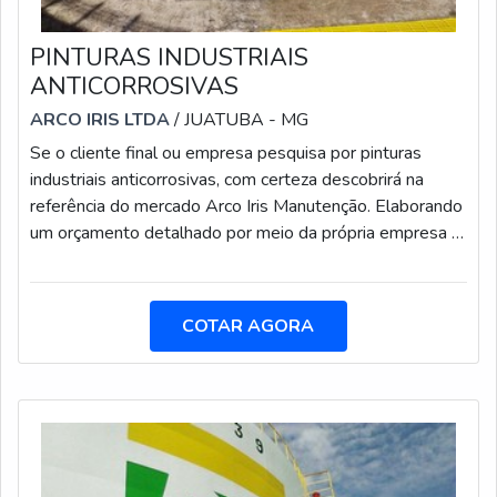
PINTURAS INDUSTRIAIS
ANTICORROSIVAS
ARCO IRIS LTDA
/ JUATUBA - MG
Se o cliente final ou empresa pesquisa por pinturas
industriais anticorrosivas, com certeza descobrirá na
referência do mercado Arco Iris Manutenção. Elaborando
um orçamento detalhado por meio da própria empresa e
descobrindo a organização mais competente do ramo.
Quando a procura é por pinturas industriais
anticorrosivas, na Arco Iris Manutenção o cliente poderá
COTAR AGORA
contar com proteção e pagamento acessível.MAIS
INFORMAÇÕES SOBRE PINTURAS INDUSTRIAIS
ANTICORROSIVASA Arco Iris Manutenção foca sua
energia em oferecer aos parceiros uma estrutura com
escritório de alta qualidade onde são realizadas as
atividades e sala de treinamento com materiais