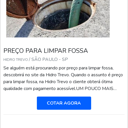
PREÇO PARA LIMPAR FOSSA
/ SÃO PAULO - SP
HIDRO TREVO
Se alguém está procurando por preço para limpar fossa,
descobrirá no site da Hidro Trevo. Quando o assunto é preço
para limpar fossa, na Hidro Trevo o cliente obterá ótima
qualidade com pagamento acessível.UM POUCO MAIS
SOBRE PREÇO PARA LIMPAR FOSSAA Hidro Trevo
canaliza seus esforços em criar uma estrutura com
COTAR AGORA
investimento constante nas mais altas tecnologias e
equipamentos de última geração,tudo isso para que se tenha
preço para limpa...