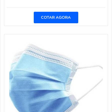
POUCO MAIS SOBRE JATEAMENTO ABRASIVO COM
materiais sofisticados; Equipamentos de última
GRANALHAQuem precisa de jateamento abrasivo com
geração.GARANTIA E ASSERTIVIDADE NO
granalha em uma empresa inovadora, descobre a Arco
COTAR AGORA
SEGMENTOSomente na T & A Transportes tem o que
Iris Manutenção. A empresa trabalha com jateamento
há de melhor no ramo de locação de máquinas pesadas.
abrasivo e pintura de tubulações industriais, visando
São diversas opções de itens oferecidos, como revisão
sempre a qualidade final para a fidelização do
de rota de inspeção e treinamento de planejamento e
cliente.Ainda focando em jateamento abrasivo com
controle de manutenção.Tem rótulo de uma empresa
granalha, deve-se descartar empresas que não tenham
comprometida com seus serviços e uma empresa
produtos e serviços com ótima qualidade e proteção,
inovadora, qualificações construídas por focar suas ações
detalhes que passam despercebidos e podem gerar
no resultado final, tendo escritório de alta qualidade
prejuízo futuros para os clientes.É importante lembrar
onde são realizadas as atividades e sala de treinamento
que o serviço deve sempre ser prestado por empresas
com materiais sofisticados. Tudo isso, somado a uma
especializadas no segmento. Esse tipo de cuidado ajuda
equipe multidisciplinar de consultores associados e
a garantir a qualidade e assertividade do serviço, além
profissionais qualificados, garante uma entrega de
de evitar prejuízos com imprevistos e execuções mal
excelência de ponta a ponta.
elaboradas. Assim, é possível poupar gastos
desnecessários.Existem diversos motivos para a Arco
Iris Manutenção ter se tornado destaque quando
pensamos em uma empresa que entrega confiança e