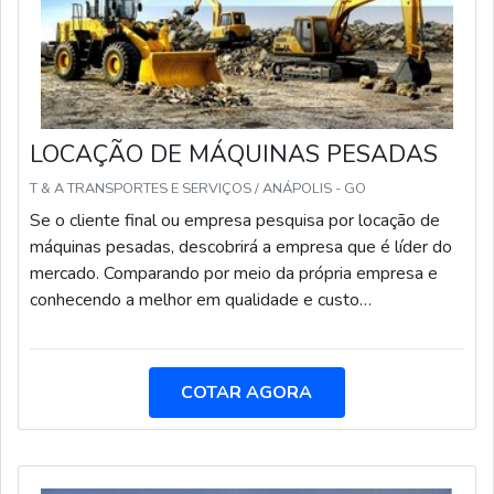
de ponta a ponta.
LOCAÇÃO DE MÁQUINAS PESADAS
T & A TRANSPORTES E SERVIÇOS / ANÁPOLIS - GO
Se o cliente final ou empresa pesquisa por locação de
máquinas pesadas, descobrirá a empresa que é líder do
mercado. Comparando por meio da própria empresa e
conhecendo a melhor em qualidade e custo
benefício.MAIS INFORMAÇÕES SOBRE LOCAÇÃO DE
MÁQUINAS PESADASQuem quer achar locação de
máquinas pesadas em uma empresa altamente
COTAR AGORA
qualificada, encontra o site da T & A Transportes.
Disponibilizando para os clientes revisão de rota de
inspeção e treinamento de planejamento e controle de
manutenção, garantindo o que há de melhor na