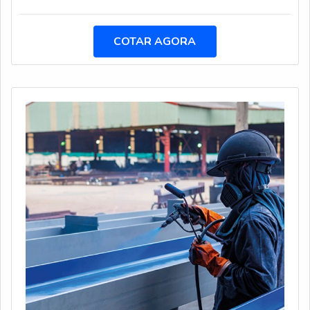
qualidade. Quando o interesse é por jateamento úmido
abrasivo, com os profissionais da Arco Iris Manutenção o
cliente poderá contar com proteção e comprometimento
COTAR AGORA
com o resultado dos clientes.DIFERENCIAIS
IMPORTANTES DE JATEAMENTO ÚMIDO
ABRASIVOA Arco Iris Manutenção canaliza sua energia
em proporcionar para os parceiros uma estrutura com
escritório de alta qualidade onde são realizadas as
atividades e sala de treinamento com materiais
sofisticados, tudo isso para garantir que se tenha
jateamento úmido abrasivo com proteção Há muitas
maneiras eficientes de uma empresa demonstrar
competência, excelência e destaque em sua área de
atuação. A Arco Iris Manutenção se mostra referência
por ter: Soluções para tratamento e revestimento em
metais; Profissionais com vasta experiência nas áreas de
atuação; Escritório de alta qualidade onde são realizadas
as atividades.Discorrendo ainda sobre jateamento úmido
abrasivo, na essência da empresa, a mesma deve prezar