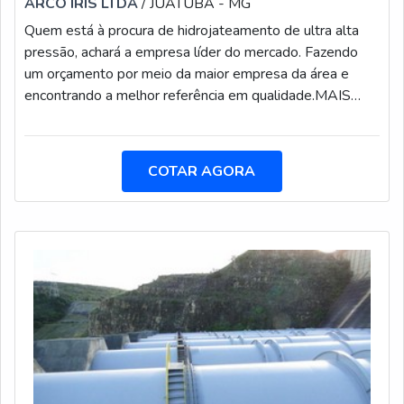
ARCO IRIS LTDA
/ JUATUBA - MG
desnecessários.Existem diversos motivos para a T & A
Quem está à procura de hidrojateamento de ultra alta
Transportes ter se tornado destaque quando pensamos
pressão, achará a empresa líder do mercado. Fazendo
em uma empresa que entrega confiança e serviços de
um orçamento por meio da maior empresa da área e
qualidade. Alguns desses motivos são: Equipe
encontrando a melhor referência em qualidade.MAIS
multidisciplinar de consultores associados; Profissionais
INFORMAÇÕES SOBRE HIDROJATEAMENTO DE
com vasta experiência na área de atuação; Equipe de alta
ULTRA ALTA PRESSÃOSe alguém busca por
qualidade; Escritório de alta qualidade onde são
hidrojateamento de ultra alta pressão em uma empresa
COTAR AGORA
realizadas as atividades; Sala de treinamento com
comprometida com seus serviços, descobre a Arco Iris
materiais sofisticados; Equipamentos de última
Manutenção. É possível encontrar jateamento abrasivo e
geração.GARANTIA DE QUALIDADE
pintura de tubulações industriais, focando em tecnologia
COMPROVADASomente na T & A Transportes tem a
e desenvolvimento no que gera resultado ao cliente.Não
solução ideal para preços de mão de obra por serviços
obstante, quando falamos em hidrojateamento de ultra
da construção civil. É sempre a opção mais confiável,
alta pressão, mais do que visar apenas lucratividade,
disponibilizando itens como revisão de rota de inspeção
deve oferecer produtos e serviços que tenham ótima
e manutenção em estradas.Tudo isso por ser uma
qualidade e proteção, detalhes que passam
empresa comprometida com seus serviços e uma
despercebidos e podem gerar prejuízo futuros para os
empresa que preza pela segurança, padrões possíveis
clientes.É importante lembrar que o serviço deve
por contar com escritório de alta qualidade onde são
sempre ser prestado por empresas especializadas no