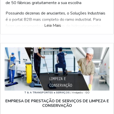
de 50 fábricas gratuitamente a sua escolha
Possuindo dezenas de anuciantes, o Soluções Industriais
é o portal B2B mais completo do ramo industrial. Para
Leia Mais
fazer um orçamento de Empresas de hidrojateamento
industrial, clique em um dos anuciantes listados abaixo:
Veja também:
Limpeza de Fossa
|
Limpeza de Caixa
D'água
|
Hidrojateamento
|
Hidrojateamento de Alta
Pressão
|
Serviço de Limpeza Terceirizado
.
T & A TRANSPORTES e SERVIÇOS
/ Anápolis - GO
EMPRESA DE PRESTAÇÃO DE SERVIÇOS DE LIMPEZA E
CONSERVAÇÃO