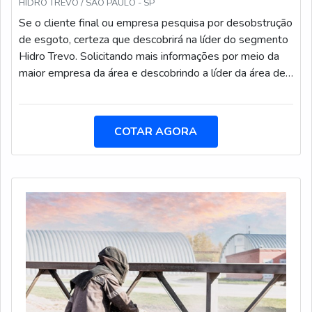
HIDRO TREVO / SÃO PAULO - SP
Se o cliente final ou empresa pesquisa por desobstrução
de esgoto, certeza que descobrirá na líder do segmento
Hidro Trevo. Solicitando mais informações por meio da
maior empresa da área e descobrindo a líder da área de
atuação. Quando o assunto é desobstrução de esgoto,
com a Hidro Trevo o cliente poderá encontrar proteção
com comprometimento com o resultado dos
COTAR AGORA
clientes.DIFERENCIAIS IMPORTANTES DE
DESOBSTRUÇÃO DE ESGOTOA Hidro Trevo centraliza
sua estratégia em criar aos parceiros uma estrutura com
investimento constante nas mais altas tecnologias e
estoque interno de peças,tudo para se certificar que se
tenha desobstrução de esgoto com proteção.Há muitas
maneiras eficientes de uma empresa demonstrar
competência, excelência e destaque em sua área de
atuação. A Hidro Trevo se mostra referência por ter:
Soluções em limpeza industrial por alta pressão;
Métodos padronizados de trabalho; Equipe de