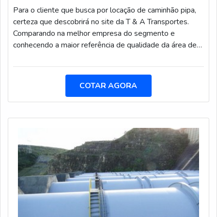
Para o cliente que busca por locação de caminhão pipa,
certeza que descobrirá no site da T & A Transportes.
Comparando na melhor empresa do segmento e
conhecendo a maior referência de qualidade da área de
atuação.Quando o interesse é por locação de caminhão
pipa, com a T & A Transportes alcançará proteção com
pagamento acessível.DIFERENCIAIS IMPORTANTES
COTAR AGORA
DE LOCAÇÃO DE CAMINHÃO PIPAA T & A
Transportes foca sua estratégia em proporcionar aos
clientes uma estrutura com escritório de alta qualidade
onde são realizadas as atividades e estrutura suficiente
para atender todas as demandas, tudo para oferecer
locação de caminhão pipa com excelente custo-
benefício.Há muitas maneiras eficientes de uma empresa
demonstrar competência, excelência e destaque em sua
área de atuação. A T & A Transportes se mostra
referência por ter: Melhores soluções para consultoria e
prestação serviços na rotina de manutenção; Foco nos