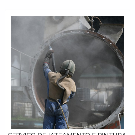
POUCO MAIS SOBRE SERVIÇO DE
HIDROJATEAMENTO PARA CALDEIRASA Hidro Trevo
centraliza seus esforços em proporcionar uma estrutura
com investimento constante nas mais altas tecnologias
e oficina própria com ferramentas de excelente
qualidade, tudo isso para que se tenha serviço de
hidrojateamento para caldeiras com assertividade.Há
muitas maneiras eficientes de uma empresa demonstrar
competência, excelência e destaque em sua área de
atuação. A Hidro Trevo se mostra referência por ter:
Soluções em limpeza industrial por alta pressão;
Métodos padronizados de trabalho; Equipe de
profissionais atualizados e seriamente treinados; Oficina
própria com ferramentas de excelente
qualidade.Discorrendo ainda sobre serviço de
hidrojateamento para caldeiras, na essência da empresa,
a mesma deve prezar pelos produtos e serviços com
ótima qualidade e assertividade,pontos importantes que
ficam de fora no planejamento de empresas que visam