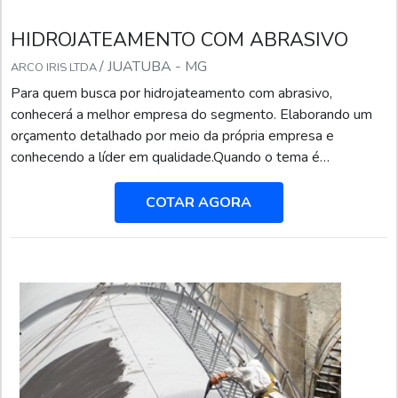
HIDROJATEAMENTO COM ABRASIVO
/ JUATUBA - MG
ARCO IRIS LTDA
Para quem busca por hidrojateamento com abrasivo,
conhecerá a melhor empresa do segmento. Elaborando um
orçamento detalhado por meio da própria empresa e
conhecendo a líder em qualidade.Quando o tema é
hidrojateamento com abrasivo, com a Arco Iris Manutenção o
cliente poderá contar com proteção e comprometimento com
COTAR AGORA
o resultado dos clientes.DETALHES SOBRE
HIDROJATEAMENTO COM ABRASIVOA Arco Iris
Manutenção canaliza seus esforços em criar para cada cliente
uma estrutura com escritório de alta qualidade onde são
realizadas as atividades e estrutura suficiente para atender
todas as demandas, tudo isso para que se tenha
hidrojateamento com abrasivo com precisão.Há muitas
maneiras eficientes de uma empresa demonstrar
competência, excelência e destaque em sua área de atuação.