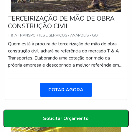
TERCEIRIZAÇÃO DE MÃO DE OBRA
CONSTRUÇÃO CIVIL
T & A TRANSPORTES E SERVIÇOS / ANÁPOLIS - GO
Quem está à procura de terceirização de mão de obra
construção civil, achará na referência do mercado T & A
Transportes. Elaborando uma cotação por meio da
própria empresa e descobrindo a melhor referência em
qualidade.DETALHES SOBRE TERCEIRIZAÇÃO DE
MÃO DE OBRA CONSTRUÇÃO CIVILQuem precisa de
terceirização de mão de obra construção civil em uma
COTAR AGORA
empresa comprometida com seus serviços, vai até o site
da T & A Transportes. Disponibilizando para os clientes
desenho de plantas e treinamento de planejamento e
controle de manutenção, focando em tecnologia e
Solicitar Orçamento
desenvolvimento no que gera resultado ao cliente.Ainda
focando em terceirização de mão de obra construção