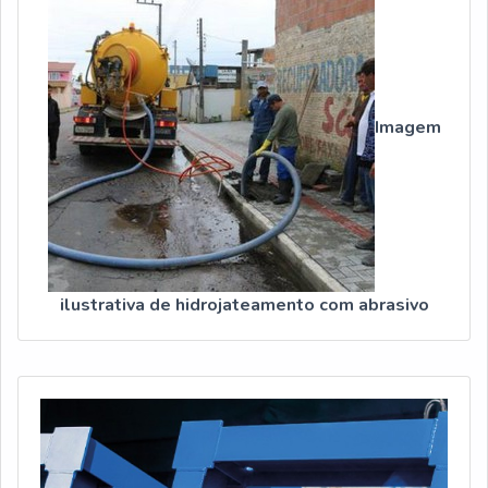
qualidade onde são realizadas as atividades; Sala de
treinamento com materiais sofisticados; Equipamentos de
última geração. A MAIOR REFERÊNCIA NO
SEGMENTOSomente na Arco Iris Manutenção é possível
encontrar o que há de melhor em serviço de hidrojateamento
Imagem
com abrasivo. Prezando pelo que há de mais moderno, traz
inovações e variedades em jateamento abrasivo e
revestimento anticorrosivo.Isso se deve ao fato de ser uma
empresa comprometida com seus serviços e em uma
empresa inovadora, qualificações possíveis pelo fato de a
empresa possuir escritório de alta qualidade onde são
realizadas as atividades e sala de treinamento com materiais
ilustrativa de hidrojateamento com abrasivo
sofisticados. Todos esses fatores, agregados a uma equipe
multidisciplinar de consultores associados e equipe de alta
qualidade, garantem o sucesso de cada cliente de ponta a
ponta.