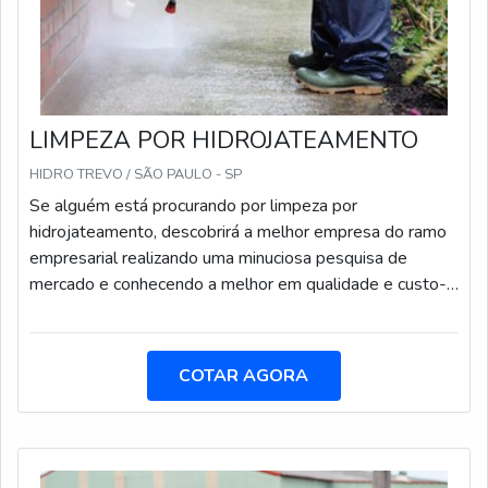
LIMPEZA POR HIDROJATEAMENTO
HIDRO TREVO / SÃO PAULO - SP
Se alguém está procurando por limpeza por
hidrojateamento, descobrirá a melhor empresa do ramo
empresarial realizando uma minuciosa pesquisa de
mercado e conhecendo a melhor em qualidade e custo-
benefício.UM POUCO MAIS SOBRE A LIMPEZA POR
HIDROJATEAMENTOSe alguém quer achar limpeza por
hidrojateamento em uma empresa inovadora, acha o site
COTAR AGORA
da Hidro Trevo. Especializada em hidrojateamento em
tanques de combustível e serviços de limpeza industrial,
a companhia garante o que há de melhor na
atualidade.Ainda com uma visão analítica sobre limpeza