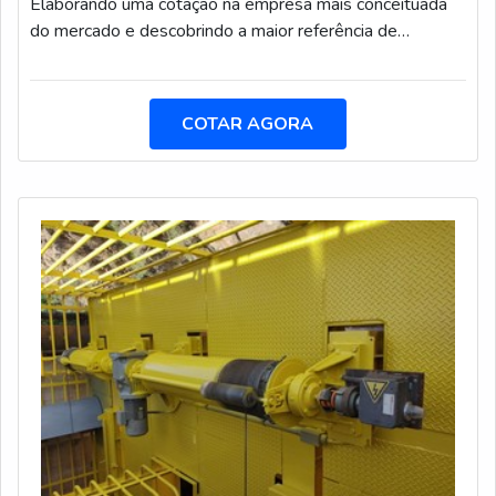
Elaborando uma cotação na empresa mais conceituada
do mercado e descobrindo a maior referência de
qualidade da área de atuação.DIFERENCIAIS
IMPORTANTES DE HIDROJATEAMENTO DE
TANQUESQuem quer achar hidrojateamento de tanques
COTAR AGORA
em uma empresa inovadora, vai até o site da Hidro
Trevo. Atuando com limpeza de fossa séptica e
desobstrução de esgoto, disponibilizando tudo que há
de mais atual para garantir a qualidade final para cada
cliente.Ainda focando em hidrojateamento de tanques, é
importante buscar uma empresa que tenha produtos e
serviços com ótima qualidade e precisão,detalhes
primordiais que são deixados de lado por muitas
empresas que não focam na fidelização do cliente.É
importante lembrar que o serviço deve sempre ser
prestado por empresas especializadas no segmento.
Esse tipo de cuidado ajuda a garantir a qualidade e
assertividade do serviço, além de evitar prejuízos com
imprevistos e execuções mal elaboradas. Assim, é