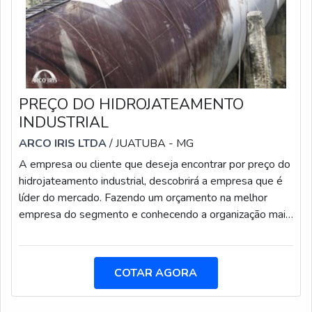
PREÇO DO HIDROJATEAMENTO
INDUSTRIAL
ARCO IRIS LTDA
/ JUATUBA - MG
A empresa ou cliente que deseja encontrar por preço do
hidrojateamento industrial, descobrirá a empresa que é
líder do mercado. Fazendo um orçamento na melhor
empresa do segmento e conhecendo a organização mais
competente do ramo.UM POUCO MAIS SOBRE
PREÇO DO HIDROJATEAMENTO INDUSTRIALQuem
procura por preço do hidrojateamento industrial em uma
COTAR AGORA
empresa comprometida com seus serviços, encontra na
Arco Iris Manutenção. É possível encontrar