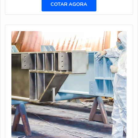
INDUSTRIALSe alguém quer achar serviços de limpeza
COTAR AGORA
industrial em uma empresa inovadora, encontra o site da
Hidro Trevo. Disponibilizando para os clientes
higienização de caixa d'água e hidrojateamento em rede
de esgoto, a companhia foca em tecnologia e
desenvolvimento no que gera resultado ao cliente.Sem
trocar o foco sobre serviços de limpeza industrial, deve-
se descartar empresas que não tenham produtos e
serviços com ótima qualidade e assertividade,detalhes
que passam despercebidos e podem gerar prejuízo
futuros para os clientes.É importante lembrar que o
serviço deve sempre ser prestado por empresas
especializadas no segmento. Esse tipo de cuidado ajuda
a garantir a qualidade e assertividade do serviço, além
de evitar prejuízos com imprevistos e execuções mal
elaboradas. Assim, é possível poupar gastos
desnecessários.Existem diversos motivos para a Hidro
Trevo ter se tornado destaque quando pensamos em
uma empresa que entrega confiança e serviços de