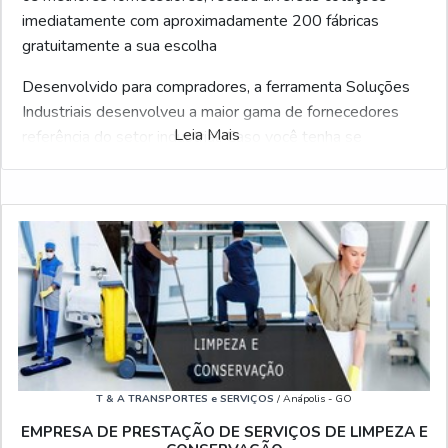
imediatamente com aproximadamente 200 fábricas
gratuitamente a sua escolha
Desenvolvido para compradores, a ferramenta Soluções
Industriais desenvolveu a maior gama de fornecedores
Leia Mais
referência do setor industrial. Caso você tenha se
interessado Desobstrução de tubulação em sp e gostaria
de informações sobre o fornecedor clique em um dos
fornecedores logo a seguir:
Veja também:
Limpeza de Fossa
|
Limpeza de Caixa
D'água
|
Hidrojateamento
|
Hidrojateamento de Alta
Pressão
|
Serviço de Limpeza Terceirizado
.
T & A TRANSPORTES e SERVIÇOS
/ Anápolis - GO
EMPRESA DE PRESTAÇÃO DE SERVIÇOS DE LIMPEZA E