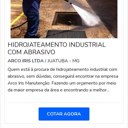
HIDROJATEAMENTO INDUSTRIAL
COM ABRASIVO
ARCO IRIS LTDA
/ JUATUBA - MG
Quem está à procura de hidrojateamento industrial com
abrasivo, sem dúvidas, conseguirá encontrar na empresa
Arco Iris Manutenção. Fazendo um orçamento por meio
da maior empresa da área e encontrando a melhor
referência em qualidade.MAIS SOBRE
HIDROJATEAMENTO INDUSTRIAL COM
ABRASIVOQuem pesquisa na internet por
COTAR AGORA
hidrojateamento industrial com abrasivo em uma
empresa altamente qualificada, encontra o site da Arco