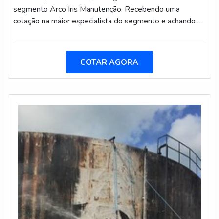
segmento Arco Iris Manutenção. Recebendo uma
cotação na maior especialista do segmento e achando a
melhor referência em qualidade.DETALHES SOBRE
PRESTAÇÃO DE SERVIÇOS DE PINTURA
INDUSTRIALQuem quer achar prestação de serviços de
COTAR AGORA
pintura industrial em uma empresa segura, depara com a
Arco Iris Manutenção. Atuando com jateamento abrasivo
e pintura anticorrosiva, garantindo o que há de melhor na
atualidade.Ainda tratando-se de prestação de serviços
de pintura industrial, mais do que visar apenas
lucratividade, deve oferecer produtos e serviços que
tenham ótima qualidade e excelente custo-benefício,
detalhes que passam despercebidos e podem gerar
prejuízo futuros para os clientes.É importante lembrar
que o serviço deve sempre ser prestado por empresas
especializadas no segmento. Esse tipo de cuidado ajuda
a garantir a qualidade e assertividade do serviço, além
de evitar prejuízos com imprevistos e execuções mal