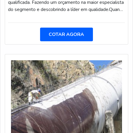
qualificada. Fazendo um orçamento na maior especialista
divulgação do canal e com isso aumentar a visibilidade
do segmento e descobrindo a líder em qualidade.Quando
dos produtos, como máscaras de proteção e serviços
a procura é por limpeza de fossa séptica,com os
divulgados.O Soluções Industriais é mais que um meio
colaboradores da Hidro Trevo o cliente poderá encontrar
para divulgar produtos como máscaras de proteção e
proteção com comprometimento com o resultado dos
COTAR AGORA
outras execuções que são oferecidas como instalações,
clientes.MAIS DETALHES SOBRE LIMPEZA DE
manutenções e cursos, todos voltados para o mercado
FOSSA SÉPTICAA Hidro Trevo objetiva seus reforços
da indústria, esse canal também tem como objetivo
em produzir uma estrutura com investimento constante
auxiliar o empreendedor a maximizar seu negócio e
nas mais altas tecnologias e equipamentos de última
pensar em estratégias para atingir seus objetivos e
geração,tudo para se certificar que se tenha limpeza de
metas.Antes da divulgação é possível o contato com um
fossa séptica com ótima qualidade.Há muitas maneiras
consultor do próprio canal do Soluções industriais, ele vai
eficientes de uma empresa demonstrar competência,
orientar e informar quais os procedimentos e vantagens
excelência e destaque em sua área de atuação. A Hidro
de expor sua empresa na vitrine interativa do
Trevo se mostra referência por ter: Soluções em limpeza
portal.Grande parte dos clientes diretos buscam
industrial por alta pressão; Métodos padronizados de
produtos industriais como máscaras de proteção através
trabalho; Equipe de profissionais atualizados e
da internet e esperam que a busca seja feita de forma
seriamente treinados; Oficina própria com ferramentas
rápida, segura e eficaz e o Soluções Industriais foi criado
de excelente qualidade.Ainda tratando-se de limpeza de
para atender e superar essa expectativa.Não se trata de
fossa séptica, na essência da empresa, a mesma deve