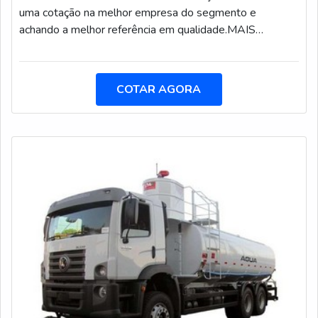
final.GARANTIA E ASSERTIVIDADE NO
uma cotação na melhor empresa do segmento e
SEGMENTOApenas na Hidro Trevo as melhores opções
achando a melhor referência em qualidade.MAIS
sempre estão à disposição quando se procura soluções
INFORMAÇÕES INTERESSANTES SOBRE
para limpeza industrial. Líder em qualidade, a empresa
JATEAMENTO ÚMIDOQuem quer encontrar jateamento
oferece uma variedade de itens como hidrojateamento
úmido em uma empresa altamente qualificada, depara
COTAR AGORA
em tanques de combustível e hidrojateamento em rede
com a Arco Iris Manutenção. É possível encontrar
de esgoto com ótima qualidade e assertividade.Com a
jateamento abrasivo e pintura de tubulações industriais,
organização é possível tirar as suas dúvidas sobre os
oferecendo o que há de melhor em tecnologia ao
serviços do ramo, além de contar com os melhores
cliente.Sem trocar o foco sobre jateamento úmido, mais
profissionais e instalações. Assim, conquistando a
do que visar apenas lucratividade, deve oferecer
confiança e a satisfação dos clientes, que são os maiores
produtos e serviços que tenham ótima qualidade e
objetivos da marca.A Hidro Trevo é uma empresa que
excelente custo-benefício, pequenos detalhes, mas de
tem feito a diferença no mercado pela idoneidade em
grande valia para saber a procedência e seriedade da
tudo que faz onde garante o sucesso aos parceiros de
empresa.É importante lembrar que o serviço deve
ponta a ponta. Aproveite a visita para acessar o site e
sempre ser prestado por empresas especializadas no
saber mais sobre a empresa, os serviços e os produtos.
segmento. Esse tipo de cuidado ajuda a garantir a
qualidade e assertividade do serviço, além de evitar
prejuízos com imprevistos e execuções mal elaboradas.