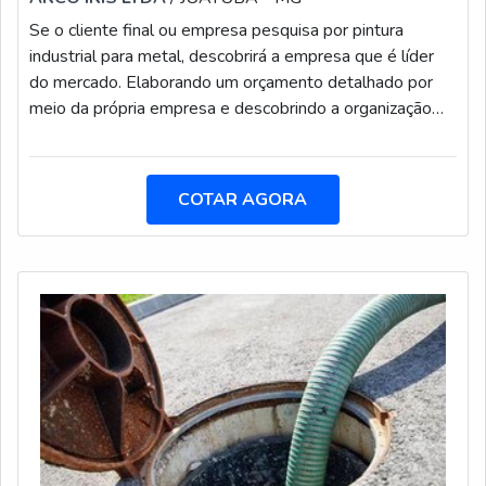
Se o cliente final ou empresa pesquisa por pintura
industrial para metal, descobrirá a empresa que é líder
do mercado. Elaborando um orçamento detalhado por
meio da própria empresa e descobrindo a organização
mais competente do ramo.UM POUCO MAIS SOBRE
PINTURA INDUSTRIAL PARA METALSe alguém busca
por pintura industrial para metal em uma empresa
COTAR AGORA
segura, acha o site da Arco Iris Manutenção. É possível
encontrar jateamento abrasivo e pintura anticorrosiva,
focando em tecnologia e desenvolvimento no que gera
resultado ao cliente.Discorrendo ainda sobre pintura
industrial para metal, deve-se ter a exatidão em orçar
com empresas que prezam por produtos e serviços que
tenham ótima qualidade e assertividade, pontos
importantes que ficam de fora no planejamento de
empresas que visam apenas o lucro, deixando a desejar
nos outros fatores.É importante lembrar que o serviço
deve sempre ser prestado por empresas especializadas