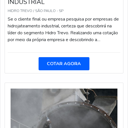
INDUSTRIAL
HIDRO TREVO / SÃO PAULO - SP
Se o cliente final ou empresa pesquisa por empresas de
hidrojateamento industrial, certeza que descobrirá na
líder do segmento Hidro Trevo. Realizando uma cotação
por meio da própria empresa e descobrindo a
organização mais competente do ramo.Quando o
assunto é empresas de hidrojateamento industrial, com
a Hidro Trevo o cliente atingirá excelente custo-benefício
COTAR AGORA
com comprometimento com o resultado dos
clientes.MAIS SOBRE EMPRESAS DE
HIDROJATEAMENTO INDUSTRIALA Hidro Trevo foca
sua energia em produzir uma estrutura para os parceiros
com investimento constante nas mais altas tecnologias
e estoque interno de peças,tudo isso para oferecer
empresas de hidrojateamento industrial com excelente
custo-benefício.Há muitas maneiras eficientes de uma
empresa demonstrar competência, excelência e