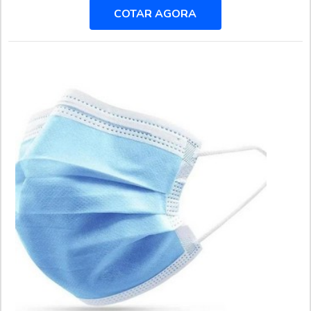
a Arco Iris Manutenção o cliente encontrará ótima qualidade
COTAR AGORA
com pagamento acessível.MAIS DETALHES SOBRE
JATEAMENTO ABRASIVO COM GRANALHA DE AÇOA
Arco Iris Manutenção foca seus recursos em oferecer aos
parceiros uma estrutura com escritório de alta qualidade
onde são realizadas as atividades e biblioteca técnica de
apoio, tudo para garantir jateamento abrasivo com granalha
de aço com assertividade.Há muitas maneiras eficientes de
uma empresa demonstrar competência, excelência e
destaque em sua área de atuação. A Arco Iris Manutenção se
mostra referência por ter: Soluções para tratamento e
revestimento em metais; Profissionais com vasta experiência
nas áreas de atuação; Escritório de alta qualidade onde são
realizadas as atividades.Discorrendo ainda sobre jateamento
abrasivo com granalha de aço, deve-se ter a exatidão em
orçar com empresas que prezam por produtos e serviços que
tenham ótima qualidade e precisão, características simples,
mas que mostram o comprometimento da empresa com